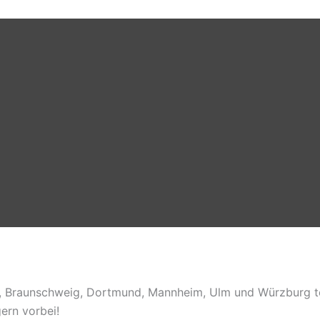
), Braunschweig, Dortmund, Mannheim, Ulm und Würzburg te
ern vorbei!